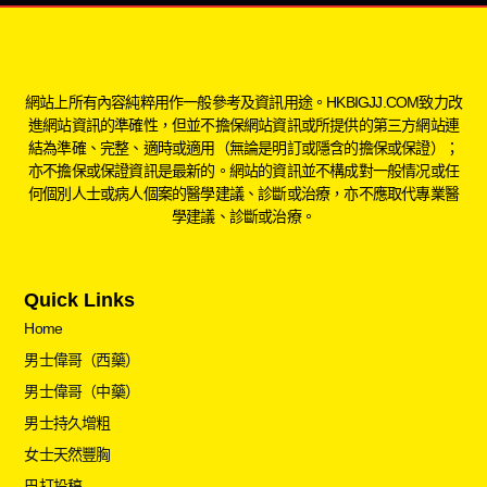
網站上所有內容純粹用作一般參考及資訊用途。HKBIGJJ.COM致力改
進網站資訊的準確性，但並不擔保網站資訊或所提供的第三方網站連
結為準確、完整、適時或適用（無論是明訂或隱含的擔保或保證）；
亦不擔保或保證資訊是最新的。網站的資訊並不構成對一般情况或任
何個別人士或病人個案的醫學建議、診斷或治療，亦不應取代專業醫
學建議、診斷或治療。
Quick Links
Home
男士偉哥（西藥）
男士偉哥（中藥）
男士持久增粗
女士天然豐胸
巴打投稿