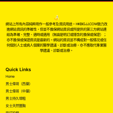
網站上所有內容純粹用作一般參考及資訊用途。HKBIGJJ.COM致力改
進網站資訊的準確性，但並不擔保網站資訊或所提供的第三方網站連
結為準確、完整、適時或適用（無論是明訂或隱含的擔保或保證）；
亦不擔保或保證資訊是最新的。網站的資訊並不構成對一般情况或任
何個別人士或病人個案的醫學建議、診斷或治療，亦不應取代專業醫
學建議、診斷或治療。
Quick Links
Home
男士偉哥（西藥）
男士偉哥（中藥）
男士持久增粗
女士天然豐胸
巴打投稿