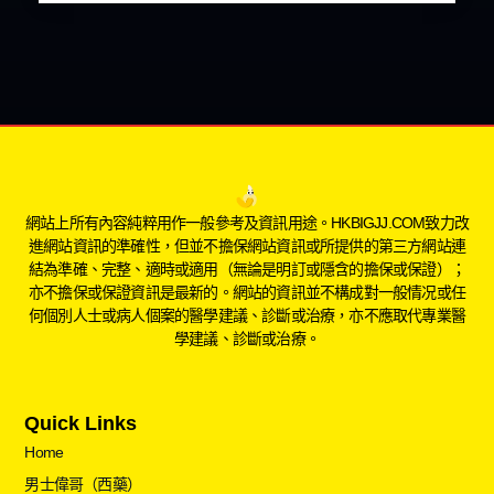
網站上所有內容純粹用作一般參考及資訊用途。HKBIGJJ.COM致力改
進網站資訊的準確性，但並不擔保網站資訊或所提供的第三方網站連
結為準確、完整、適時或適用（無論是明訂或隱含的擔保或保證）；
亦不擔保或保證資訊是最新的。網站的資訊並不構成對一般情况或任
何個別人士或病人個案的醫學建議、診斷或治療，亦不應取代專業醫
學建議、診斷或治療。
Quick Links
Home
男士偉哥（西藥）