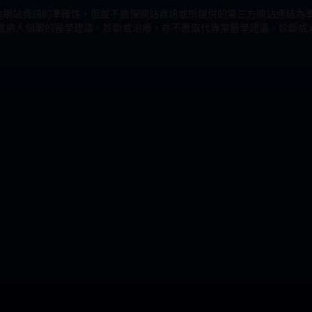
致力改進網站資訊的準確性，但並不擔保網站資訊或所提供的第三方網站連結
或病人個案的醫學建議、診斷或治療，亦不應取代專業醫學建議、診斷或