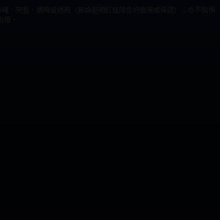
為準確、完整、適時或適用（無論是明訂或隱含的擔保或保證）；亦不擔保
治療。