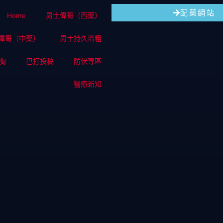
配藥網站
Home
男士偉哥（西藥）
偉哥（中藥）
男士持久增粗
胸
巴打投稿
防伏專區
醫療新知