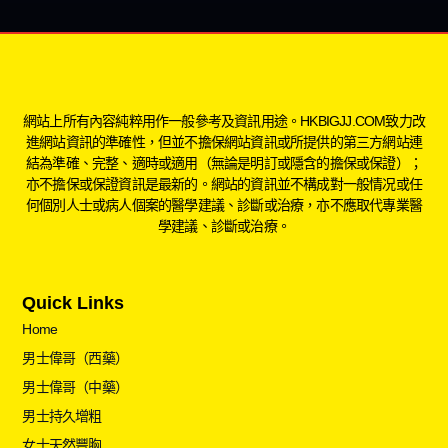
網站上所有內容純粹用作一般參考及資訊用途。HKBIGJJ.COM致力改
進網站資訊的準確性，但並不擔保網站資訊或所提供的第三方網站連
結為準確、完整、適時或適用（無論是明訂或隱含的擔保或保證）；
亦不擔保或保證資訊是最新的。網站的資訊並不構成對一般情况或任
何個別人士或病人個案的醫學建議、診斷或治療，亦不應取代專業醫
學建議、診斷或治療。
Quick Links
Home
男士偉哥（西藥）
男士偉哥（中藥）
男士持久增粗
女士天然豐胸