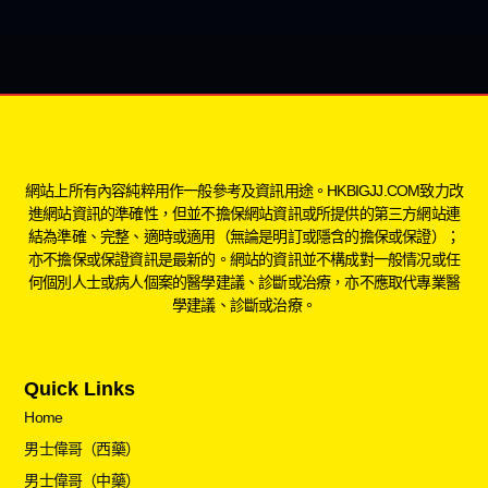
網站上所有內容純粹用作一般參考及資訊用途。HKBIGJJ.COM致力改
進網站資訊的準確性，但並不擔保網站資訊或所提供的第三方網站連
結為準確、完整、適時或適用（無論是明訂或隱含的擔保或保證）；
亦不擔保或保證資訊是最新的。網站的資訊並不構成對一般情况或任
何個別人士或病人個案的醫學建議、診斷或治療，亦不應取代專業醫
學建議、診斷或治療。
Quick Links
Home
男士偉哥（西藥）
男士偉哥（中藥）