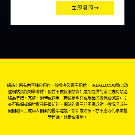
立即發問
網站上所有內容純粹用作一般參考及資訊用途。HKBIGJJ.COM致力改
進網站資訊的準確性，但並不擔保網站資訊或所提供的第三方網站連
結為準確、完整、適時或適用（無論是明訂或隱含的擔保或保證）；
亦不擔保或保證資訊是最新的。網站的資訊並不構成對一般情况或任
何個別人士或病人個案的醫學建議、診斷或治療，亦不應取代專業醫
學建議、診斷或治療。