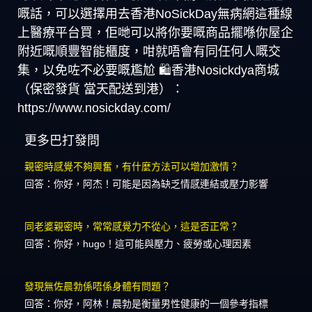
嘅話，可以選擇用去香港NoSickDay無病網這種線
上醫療平台買，佢哋可以將你要嘅商品擺喺你屋企
附近嘅順豐智能櫃度，咁就唔會有同任何人嘅交
集，以免咗不必要嘅尷尬 🛍️香港Nosickdya商城
（保密發貨 當天配送到港）：
https://www.nosickday.com/
更多巴打發問
親密時感覺不夠興奮，有什麼方法可以增加激情？
回答：你好，阿杰！可能是因為缺乏情感連結或壓力影響
同老婆親密時，常常感覺力不從心，這是否正常？
回答：你好，hugo！這可能與壓力、疲勞或心理因素
發現無佐晨勃係唔係身體有問題？
回答：你好，阿林！晨勃是衡量男性健康的一個參考指標