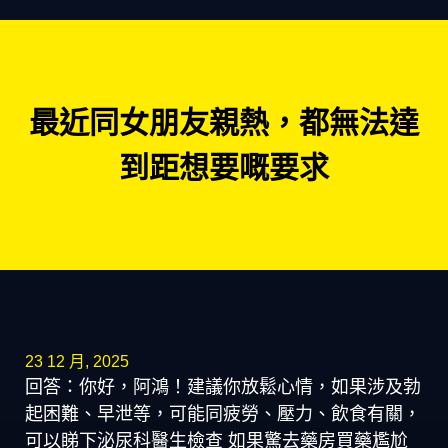
最近同女朋友親熱，都無法達
到距想要嘅要求
23 12 月, 2025
回答：你好，阿鴻！建議你放鬆心情，如果涉及勃
起困難、早泄等，可能同疲勞、壓力、飲食有關，
可以睇下泌尿科醫生檢查 如果驚去藥房買藥尷尬