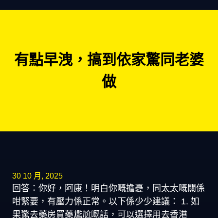
有點早洩，搞到依家驚同老婆
做
30 10 月, 2025
回答：你好，阿康！明白你嘅擔憂，同太太嘅關係
咁緊要，有壓力係正常。以下係少少建議： 1. 如
果驚去藥房買藥尷尬嘅話，可以選擇用去香港