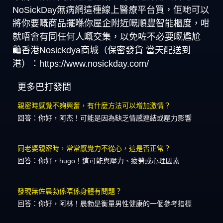
NoSickDay無病網這種線上醫療平台買，佢哋可以
將你要嘅商品擺喺你屋企附近嘅順豐智能櫃度，咁
就唔會有同任何人嘅交集，以免咗不必要嘅尷尬
🛍️香港Nosickdya商城（保密發貨 當天配送到
港）：https://www.nosickday.com/
更多巴打發問
親密時感覺不夠興奮，有什麼方法可以增加激情？
回答：你好，阿杰！可能是因為缺乏情感連結或壓力影響
同老婆親密時，常常感覺力不從心，這是否正常？
回答：你好，hugo！這可能與壓力、疲勞或心理因素
發現無佐晨勃係唔係身體有問題？
回答：你好，阿林！晨勃是衡量男性健康的一個參考指標