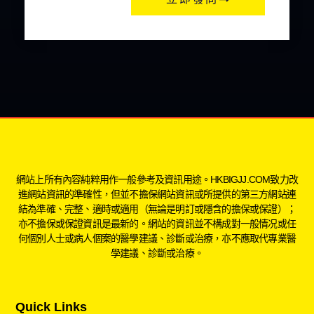
網站上所有內容純粹用作一般參考及資訊用途。HKBIGJJ.COM致力改
進網站資訊的準確性，但並不擔保網站資訊或所提供的第三方網站連
結為準確、完整、適時或適用（無論是明訂或隱含的擔保或保證）；
亦不擔保或保證資訊是最新的。網站的資訊並不構成對一般情况或任
何個別人士或病人個案的醫學建議、診斷或治療，亦不應取代專業醫
學建議、診斷或治療。
Quick Links