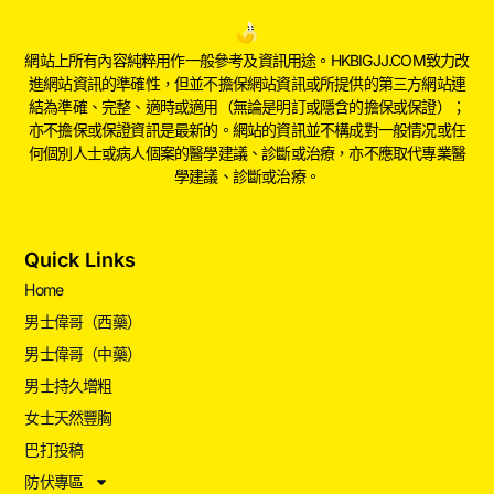
網站上所有內容純粹用作一般參考及資訊用途。HKBIGJJ.COM致力改
進網站資訊的準確性，但並不擔保網站資訊或所提供的第三方網站連
結為準確、完整、適時或適用（無論是明訂或隱含的擔保或保證）；
亦不擔保或保證資訊是最新的。網站的資訊並不構成對一般情况或任
何個別人士或病人個案的醫學建議、診斷或治療，亦不應取代專業醫
學建議、診斷或治療。
Quick Links
Home
男士偉哥（西藥）
男士偉哥（中藥）
男士持久增粗
女士天然豐胸
巴打投稿
防伏專區