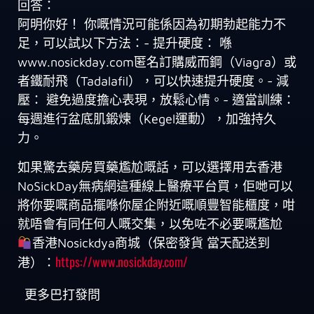
回答：
阿明你好！ 你嘅情況可能係因為初期勃起能力不
足，可以試以下方法：- 提升硬度： 喺
www.nosickday.com匿名訂購威而鋼（Viagra）或
者鐵耐飛（Tadalafil），可以快速提升硬度。- 減
壓： 避免過度擔心表現，放鬆心情。- 適當訓練：
每週進行盆底肌鍛煉（Kegel運動），加強持久
力。
如果驚去藥房買藥尷尬嘅話，可以選擇用去香港
NoSickDay無病網這種線上醫療平台買，佢哋可以
將你要嘅商品擺喺你屋企附近嘅順豐智能櫃度，咁
就唔會有同任何人嘅交集，以免咗不必要嘅尷尬
香港Nosickdya商城（保密發貨 當天配送到
https://www.nosickday.com/
港）：
更多巴打發問