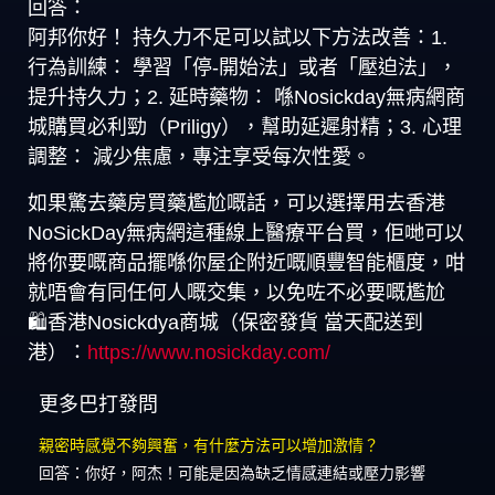
回答：
阿邦你好！ 持久力不足可以試以下方法改善：1.
行為訓練： 學習「停-開始法」或者「壓迫法」，
提升持久力；2. 延時藥物： 喺Nosickday無病網商
城購買必利勁（Priligy），幫助延遲射精；3. 心理
調整： 減少焦慮，專注享受每次性愛。
如果驚去藥房買藥尷尬嘅話，可以選擇用去香港
NoSickDay無病網這種線上醫療平台買，佢哋可以
將你要嘅商品擺喺你屋企附近嘅順豐智能櫃度，咁
就唔會有同任何人嘅交集，以免咗不必要嘅尷尬
🛍️香港Nosickdya商城（保密發貨 當天配送到
港）：
https://www.nosickday.com/
更多巴打發問
親密時感覺不夠興奮，有什麼方法可以增加激情？
回答：你好，阿杰！可能是因為缺乏情感連結或壓力影響