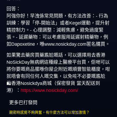
回答：
阿強你好！早洩係常見問題，有方法改善：- 行為
訓練：學習「停-開始法」或者Kegel運動，提升射
精控制力。- 心理調整：減輕焦慮，避免過度緊
張。- 延遲藥物：可以考慮服用延遲射精藥物，例
如Dapoxetine，喺www.nosickday.com匿名購買。
如果驚去藥房買藥尷尬嘅話，可以選擇用去香港
NoSickDay無病網這種線上醫療平台買，佢哋可以
將你要嘅商品擺喺你屋企附近嘅順豐智能櫃度，咁
就唔會有同任何人嘅交集，以免咗不必要嘅尷尬
🛍️香港Nosickdya商城（保密發貨 當天配送到
港）：
https://www.nosickday.com/
更多巴打發問
親密時感覺不夠興奮，有什麼方法可以增加激情？