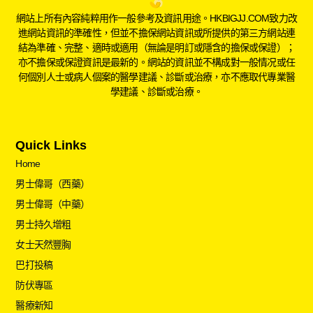
網站上所有內容純粹用作一般參考及資訊用途。HKBIGJJ.COM致力改
進網站資訊的準確性，但並不擔保網站資訊或所提供的第三方網站連
結為準確、完整、適時或適用（無論是明訂或隱含的擔保或保證）；
亦不擔保或保證資訊是最新的。網站的資訊並不構成對一般情况或任
何個別人士或病人個案的醫學建議、診斷或治療，亦不應取代專業醫
學建議、診斷或治療。
Quick Links
Home
男士偉哥（西藥）
男士偉哥（中藥）
男士持久增粗
女士天然豐胸
巴打投稿
防伏專區
醫療新知