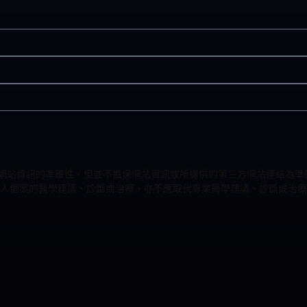
力改進網站資訊的準確性，但並不擔保網站資訊或所提供的第三方網站連結
人個案的醫學建議、診斷或治療，亦不應取代專業醫學建議、診斷或治療