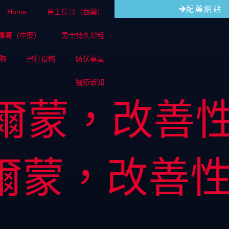
配藥網站
Home
男士偉哥（西藥）
偉哥（中藥）
男士持久增粗
胸
巴打投稿
防伏專區
醫療新知
爾蒙，改善
爾蒙，改善
。