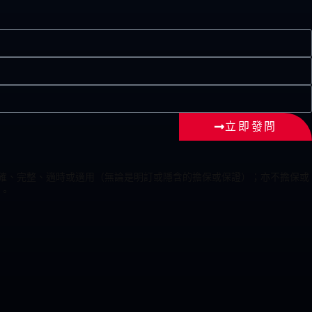
立即發問
為準確、完整、適時或適用（無論是明訂或隱含的擔保或保證）；亦不擔保或
。