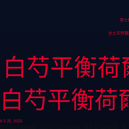
男士
女士天然豐
白芍平衡荷
白芍平衡荷
8 5 月, 2025
白芍有助平衡荷爾蒙，改善性冷感同勃起障礙。推薦 白芍滋陰膠囊，喺