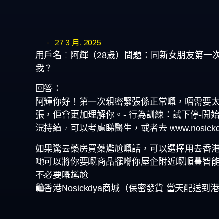
27 3 月, 2025
用戶名：阿輝（28歲）問題：同新女朋友第一
我？
回答：
阿輝你好！第一次親密緊張係正常嘅，唔需要太
張，佢會更加理解你。- 行為訓練：試下停-開
況持續，可以考慮睇醫生，或者去 www.nosic
如果驚去藥房買藥尷尬嘅話，可以選擇用去香港No
哋可以將你要嘅商品擺喺你屋企附近嘅順豐智
不必要嘅尷尬
🛍️香港Nosickdya商城（保密發貨 當天配送到