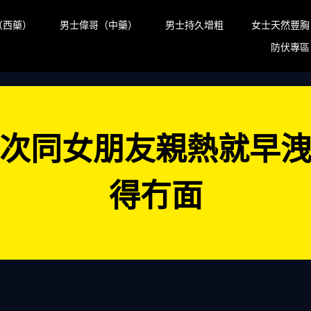
（西藥）
男士偉哥（中藥）
男士持久增粗
女士天然豐胸
防伏專區
次同女朋友親熱就早
得冇面