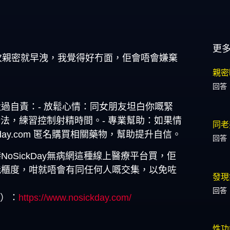
更
次親密就早洩，我覺得好冇面，佢會唔會嫌棄
親密
回答
過自責：- 放鬆心情：同女朋友坦白你嘅緊
始法，練習控制射精時間。- 專業幫助：如果情
同老
kday.com 匿名購買相關藥物，幫助提升自信。
回答
SickDay無病網這種線上醫療平台買，佢
能櫃度，咁就唔會有同任何人嘅交集，以免咗
發現
回答
港）：
https://www.nosickday.com/
性功