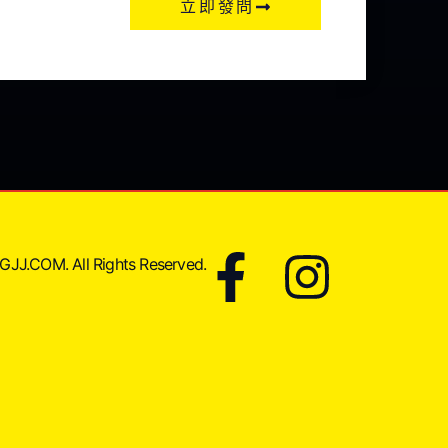
立即發問
JJ.COM. All Rights Reserved.