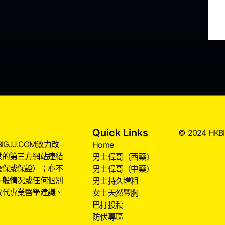
Quick Links
© 2024 HKBIG
JJ.COM致力改
Home
供的第三方網站連結
男士偉哥（西藥）
擔保或保證）；亦不
男士偉哥（中藥）
一般情况或任何個別
男士持久增粗
取代專業醫學建議、
女士天然豐胸
巴打投稿
防伏專區