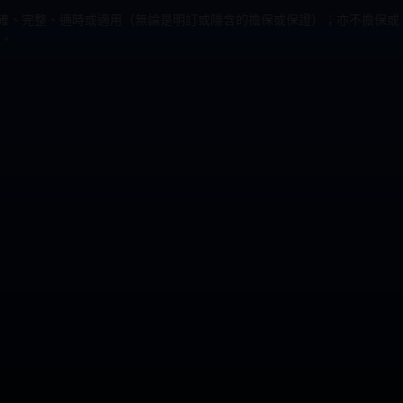
為準確、完整、適時或適用（無論是明訂或隱含的擔保或保證）；亦不擔保或
。