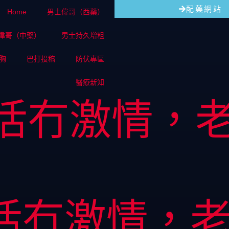
配藥網站
Home
男士偉哥（西藥）
偉哥（中藥）
男士持久增粗
胸
巴打投稿
防伏專區
醫療新知
活冇激情，
活冇激情，