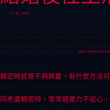
7 4 月, 2025
用戶名：阿贏（33歲）問題：老婆話我哋嘅性生活好沉悶，冇咩激情，
回答：
阿贏你好！婚後性生活變得平淡係常見問題，以下建議幫助重燃激情：解決
建議：如果身體方面有問題，可以考慮服用助勃藥物，例如偉哥。如果需要匿
如果驚去藥房買藥尷尬嘅話，可以選擇用去香港NoSickDay無病網
🛍️香港Nosickdya商城（保密發貨 當天配送到港）：
https://www.nosickd
更多巴打發問
親密時感覺不夠興奮，有什麼方法可
回答：你好，阿杰！可能是因為缺乏情感連結或壓力影響
同老婆親密時，常常感覺力不從心，
回答：你好，hugo！這可能與壓力、疲勞或心理因素