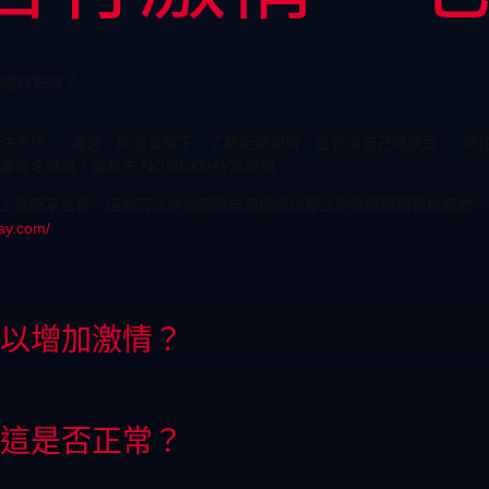
我應該點做？
方法：- 溝通：同老婆傾下，了解佢嘅期待，並表達自己嘅感受。- 增
名購買，推薦去 NOSICKDAY無病網。
這種線上醫療平台買，佢哋可以將你要嘅商品擺喺你屋企附近嘅順豐智能櫃度
ay.com/
以增加激情？
這是否正常？