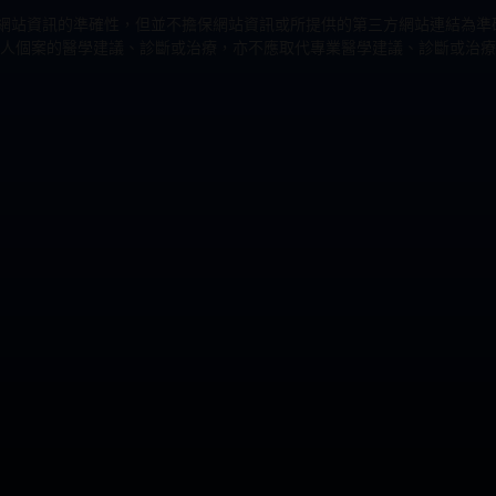
力改進網站資訊的準確性，但並不擔保網站資訊或所提供的第三方網站連結
人個案的醫學建議、診斷或治療，亦不應取代專業醫學建議、診斷或治療