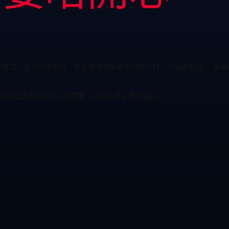
加情趣：試下改變環境，例如浪漫晚餐或者短途旅行，增強親密感。- 醫療
，咁就唔會有同任何人嘅交集，以免咗不必要嘅尷尬