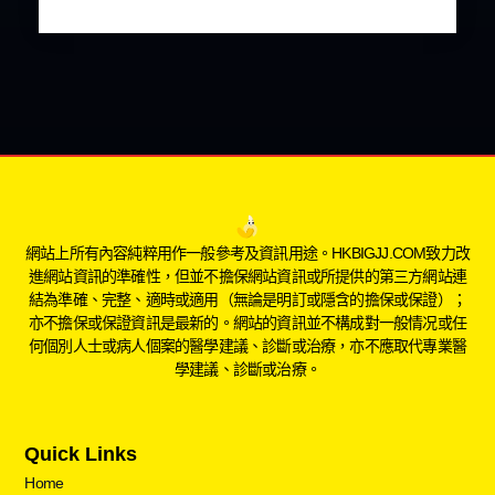
網站上所有內容純粹用作一般參考及資訊用途。HKBIGJJ.COM致力改
進網站資訊的準確性，但並不擔保網站資訊或所提供的第三方網站連
結為準確、完整、適時或適用（無論是明訂或隱含的擔保或保證）；
亦不擔保或保證資訊是最新的。網站的資訊並不構成對一般情况或任
何個別人士或病人個案的醫學建議、診斷或治療，亦不應取代專業醫
學建議、診斷或治療。
Quick Links
Home