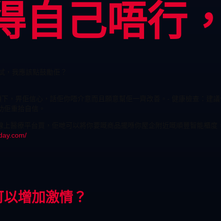
得自己唔行
試，我應該點鼓勵佢？
傾下，畀佢信心，話佢你唔介意而且願意幫佢一齊改善。- 健康檢查：建議
幫助佢重拾自信。
網這種線上醫療平台買，佢哋可以將你要嘅商品擺喺你屋企附近嘅順豐智能櫃
kday.com/
可以增加激情？