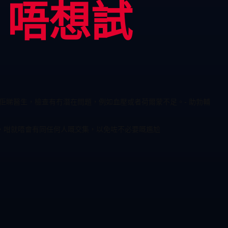
，唔想試
佢睇醫生，檢查有冇潛在問題，例如血壓或者荷爾蒙不足。- 助勃輔
度，咁就唔會有同任何人嘅交集，以免咗不必要嘅尷尬