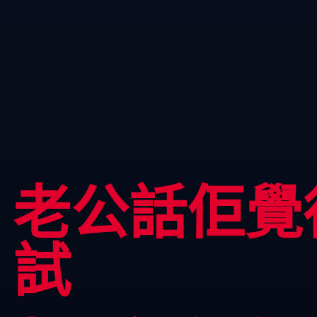
老公話佢覺
試