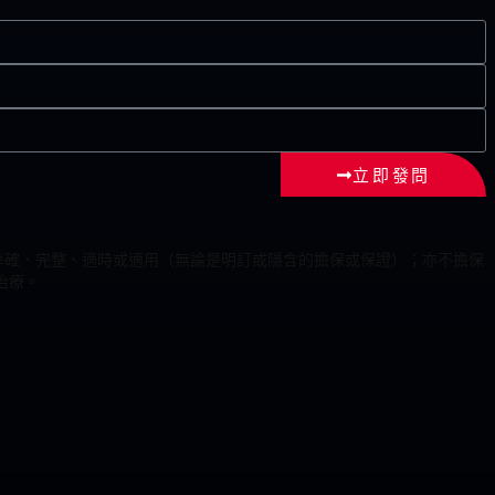
立即發問
為準確、完整、適時或適用（無論是明訂或隱含的擔保或保證）；亦不擔保
治療。