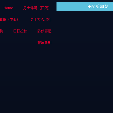
配藥網站
Home
男士偉哥（西藥）
偉哥（中藥）
男士持久增粗
胸
巴打投稿
防伏專區
醫療新知