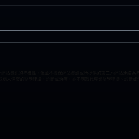
致力改進網站資訊的準確性，但並不擔保網站資訊或所提供的第三方網站連結
或病人個案的醫學建議、診斷或治療，亦不應取代專業醫學建議、診斷或