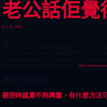
老公話佢覺
27 4 月, 2025
用戶名：阿婷（32歲）問題：老公最近話佢覺得自己唔行，連試都唔想
回答：
阿婷你好！男性自信心影響性功能表現係好常見：- 心理支持：同老公
助：可以考慮喺www.nosickday.com匿名購買助勃藥物，例如偉哥，
如果驚去藥房買藥尷尬嘅話，可以選擇用去香港NoSickDay無病
🛍️香港Nosickdya商城（保密發貨 當天配送到港）：
https://www.nosic
更多巴打發問
親密時感覺不夠興奮，有什麼方法