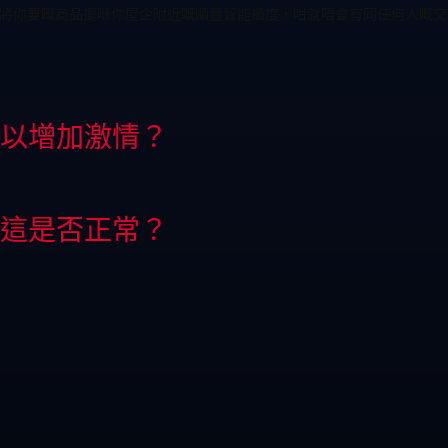
以將你要嘅商品擺喺你屋企附近嘅順豐智能櫃度，咁就唔會有同任何人嘅交集，以
以增加激情？
這是否正常？