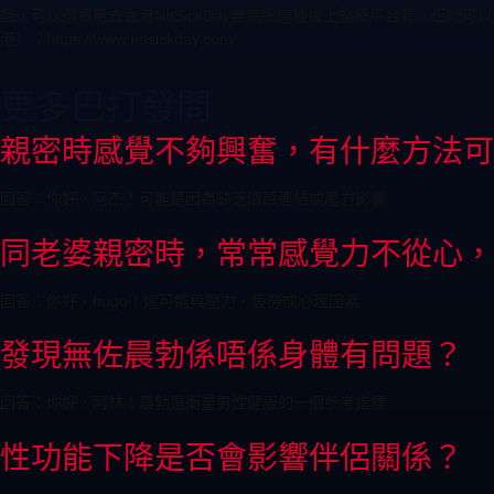
話，可以選擇用去香港NoSickDay無病網這種線上醫療平台買，佢哋可
港）：https://www.nosickday.com/
更多巴打發問
親密時感覺不夠興奮，有什麼方法可
回答：你好，阿杰！可能是因為缺乏情感連結或壓力影響
同老婆親密時，常常感覺力不從心，
回答：你好，hugo！這可能與壓力、疲勞或心理因素
發現無佐晨勃係唔係身體有問題？
回答：你好，阿林！晨勃是衡量男性健康的一個參考指標
性功能下降是否會影響伴侶關係？