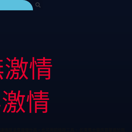
無激情
無激情
讓情感溫度慢慢升高。也可用啲情趣工具。 如果驚去藥房買藥尷尬嘅