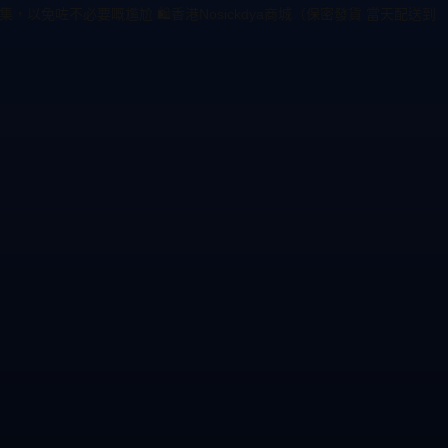
免咗不必要嘅尷尬 🛍️香港Nosickdya商城（保密發貨 當天配送到