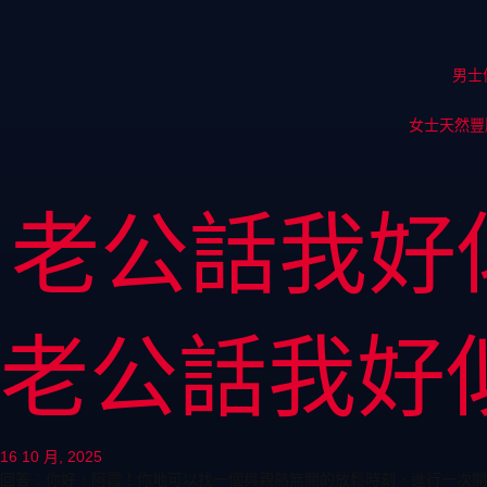
男士
女士天然豐
老公話我好
老公話我好
16 10 月, 2025
回答：你好，阿霞！你地可以找一個與親熱無關的放鬆時刻，進行一次開