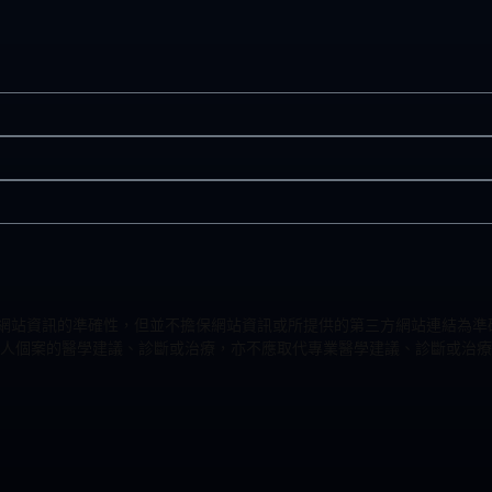
力改進網站資訊的準確性，但並不擔保網站資訊或所提供的第三方網站連結
人個案的醫學建議、診斷或治療，亦不應取代專業醫學建議、診斷或治療