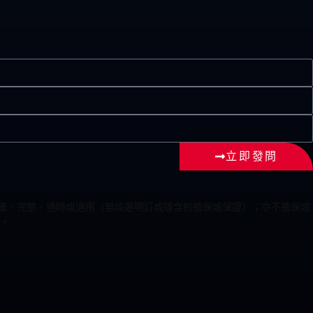
立即發問
為準確、完整、適時或適用（無論是明訂或隱含的擔保或保證）；亦不擔保或
。