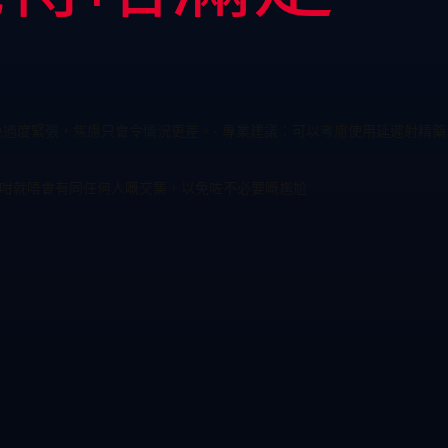
避免過度緊張，焦慮只會令情況更差。- 專業建議：可以考慮使用延遲射精藥
，咁就唔會有同任何人嘅交集，以免咗不必要嘅尷尬