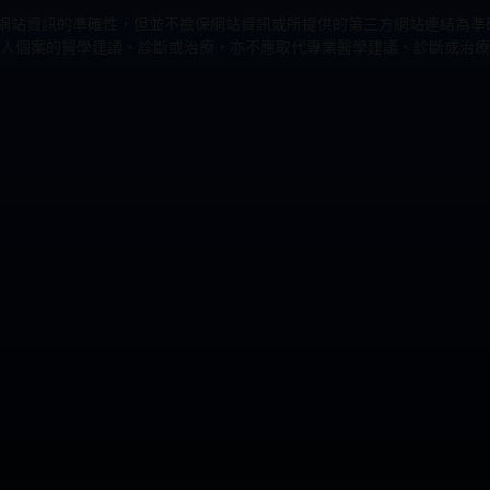
力改進網站資訊的準確性，但並不擔保網站資訊或所提供的第三方網站連結
人個案的醫學建議、診斷或治療，亦不應取代專業醫學建議、診斷或治療