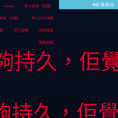
配藥網站
Home
男士偉哥（西藥）
偉哥（中藥）
男士持久增粗
胸
巴打投稿
防伏專區
醫療新知
夠持久，佢
夠持久，佢