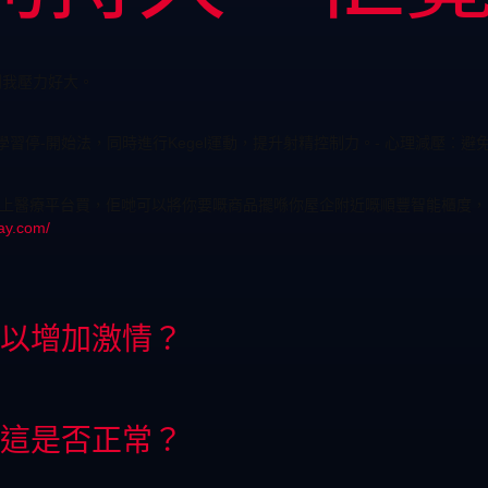
到我壓力好大。
習停-開始法，同時進行Kegel運動，提升射精控制力。- 心理減壓：
這種線上醫療平台買，佢哋可以將你要嘅商品擺喺你屋企附近嘅順豐智能櫃度
ay.com/
以增加激情？
這是否正常？