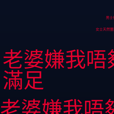
男士
女士天然豐
老婆嫌我唔
滿足
老婆嫌我唔