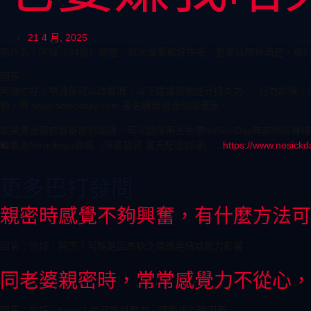
21 4 月, 2025
用戶名：阿強（34歲）問題：每次做愛都好快完，老婆話唔夠滿足，搞
回答：
阿強你好！早洩係可以改善嘅，以下建議幫助提升持久力：- 行為訓練：學
物，喺 www.nosickday.com 匿名購買適合你嘅產品。
如果驚去藥房買藥尷尬嘅話，可以選擇用去香港NoSickDay無病網
🛍️香港Nosickdya商城（保密發貨 當天配送到港）：
https://www.nosickd
更多巴打發問
親密時感覺不夠興奮，有什麼方法可
回答：你好，阿杰！可能是因為缺乏情感連結或壓力影響
同老婆親密時，常常感覺力不從心，
回答：你好，hugo！這可能與壓力、疲勞或心理因素