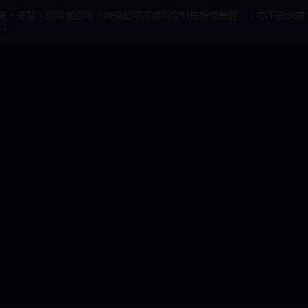
為準確、完整、適時或適用（無論是明訂或隱含的擔保或保證）；亦不擔保或
。