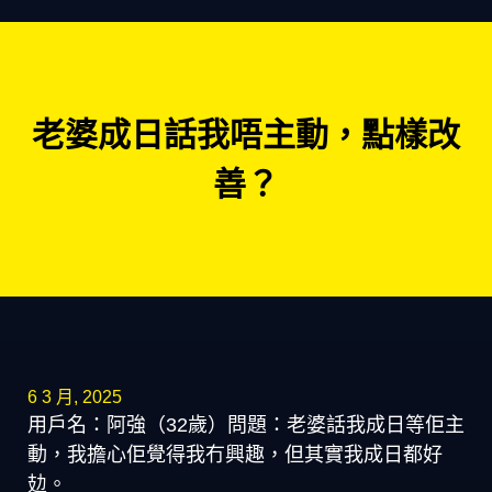
老婆成日話我唔主動，點樣改
善？
6 3 月, 2025
用戶名：阿強（32歲）問題：老婆話我成日等佢主
動，我擔心佢覺得我冇興趣，但其實我成日都好
攰。