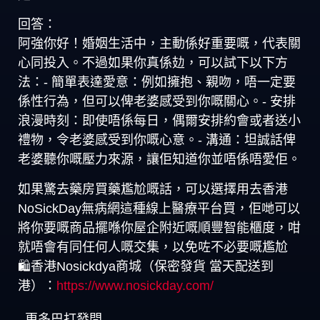
回答：
阿強你好！婚姻生活中，主動係好重要嘅，代表關
心同投入。不過如果你真係攰，可以試下以下方
法：- 簡單表達愛意：例如擁抱、親吻，唔一定要
係性行為，但可以俾老婆感受到你嘅關心。- 安排
浪漫時刻：即使唔係每日，偶爾安排約會或者送小
禮物，令老婆感受到你嘅心意。- 溝通：坦誠話俾
老婆聽你嘅壓力來源，讓佢知道你並唔係唔愛佢。
如果驚去藥房買藥尷尬嘅話，可以選擇用去香港
NoSickDay無病網這種線上醫療平台買，佢哋可以
將你要嘅商品擺喺你屋企附近嘅順豐智能櫃度，咁
就唔會有同任何人嘅交集，以免咗不必要嘅尷尬
🛍️香港Nosickdya商城（保密發貨 當天配送到
港）：
https://www.nosickday.com/
更多巴打發問