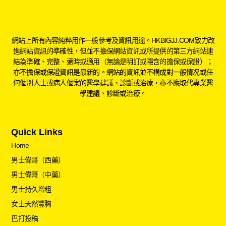
網站上所有內容純粹用作一般參考及資訊用途。HKBIGJJ.COM致力改
進網站資訊的準確性，但並不擔保網站資訊或所提供的第三方網站連
結為準確、完整、適時或適用（無論是明訂或隱含的擔保或保證）；
亦不擔保或保證資訊是最新的。網站的資訊並不構成對一般情况或任
何個別人士或病人個案的醫學建議、診斷或治療，亦不應取代專業醫
學建議、診斷或治療。
Quick Links
Home
男士偉哥（西藥）
男士偉哥（中藥）
男士持久增粗
女士天然豐胸
巴打投稿