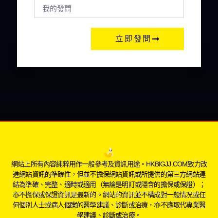
立即發問
網站上所有內容純粹用作一般參考及資訊用途。HKBIGJJ.COM致力改
進網站資訊的準確性，但並不擔保網站資訊或所提供的第三方網站連
結為準確、完整、適時或適用（無論是明訂或隱含的擔保或保證）；
亦不擔保或保證資訊是最新的。網站的資訊並不構成對一般情况或任
何個別人士或病人個案的醫學建議、診斷或治療，亦不應取代專業醫
學建議、診斷或治療。