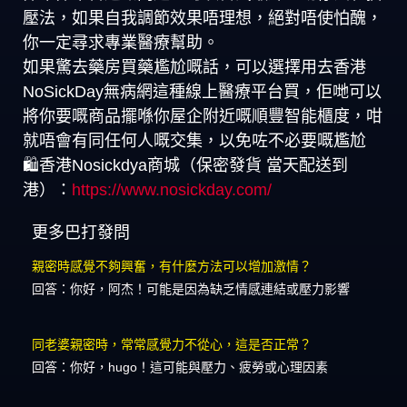
壓法，如果自我調節效果唔理想，絕對唔使怕醜，
你一定尋求專業醫療幫助。
如果驚去藥房買藥尷尬嘅話，可以選擇用去香港
NoSickDay無病網這種線上醫療平台買，佢哋可以
將你要嘅商品擺喺你屋企附近嘅順豐智能櫃度，咁
就唔會有同任何人嘅交集，以免咗不必要嘅尷尬
🛍️香港Nosickdya商城（保密發貨 當天配送到
港）：
https://www.nosickday.com/
更多巴打發問
親密時感覺不夠興奮，有什麼方法可以增加激情？
回答：你好，阿杰！可能是因為缺乏情感連結或壓力影響
同老婆親密時，常常感覺力不從心，這是否正常？
回答：你好，hugo！這可能與壓力、疲勞或心理因素