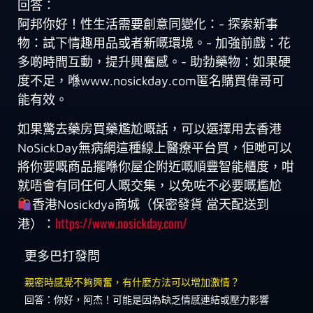
回答：
阿邦你好！性生活需要創意同變化：- 探索新事
物：試下情趣用品或者新嘅環境。- 加強前戲：花
多啲時間互動，提升興奮感。- 助勃藥物：如果硬
度不足，喺www.nosickday.com匿名購買偉哥可
能有效。
如果驚去藥房買藥尷尬嘅話，可以選擇用去香港
NoSickDay無病網這種線上醫療平台買，佢哋可以
將你要嘅商品擺喺你屋企附近嘅順豐智能櫃度，咁
就唔會有同任何人嘅交集，以免咗不必要嘅尷尬
香港Nosickdya商城（保密發貨 當天配送到
https://www.nosickday.com/
港）：
更多巴打發問
親密時感覺不夠興奮，有什麼方法可以增加激情？
回答：你好，阿杰！可能是因為缺乏情感連結或壓力影響