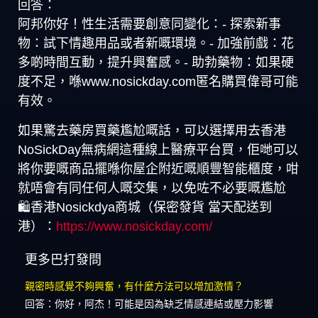
回答：
阿邦你好！性生活需要創意同變化：- 探索新事
物：試下情趣用品或者新嘅環境。- 加強前戲：花
多啲時間互動，提升興奮感。- 助勃藥物：如果硬
度不足，喺www.nosickday.com匿名購買偉哥可能
有效。
如果驚去藥房買藥尷尬嘅話，可以選擇用去香港
NoSickDay無病網這種線上醫療平台買，佢哋可以
將你要嘅商品擺喺你屋企附近嘅順豐智能櫃度，咁
就唔會有同任何人嘅交集，以免咗不必要嘅尷尬
🛍️香港Nosickdya商城（保密發貨 當天配送到
港）：
https://www.nosickday.com/
更多巴打發問
親密時感覺不夠興奮，有什麼方法可以增加激情？
回答：你好，阿杰！可能是因為缺乏情感連結或壓力影響