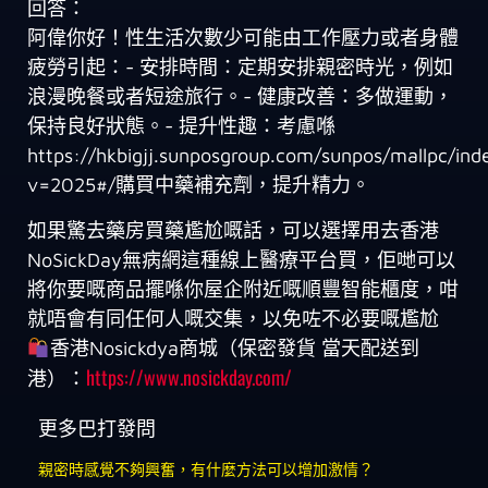
回答：
阿偉你好！性生活次數少可能由工作壓力或者身體
疲勞引起：- 安排時間：定期安排親密時光，例如
浪漫晚餐或者短途旅行。- 健康改善：多做運動，
保持良好狀態。- 提升性趣：考慮喺
https://hkbigjj.sunposgroup.com/sunpos/mallpc/ind
v=2025#/購買中藥補充劑，提升精力。
如果驚去藥房買藥尷尬嘅話，可以選擇用去香港
NoSickDay無病網這種線上醫療平台買，佢哋可以
將你要嘅商品擺喺你屋企附近嘅順豐智能櫃度，咁
就唔會有同任何人嘅交集，以免咗不必要嘅尷尬
香港Nosickdya商城（保密發貨 當天配送到
https://www.nosickday.com/
港）：
更多巴打發問
親密時感覺不夠興奮，有什麼方法可以增加激情？