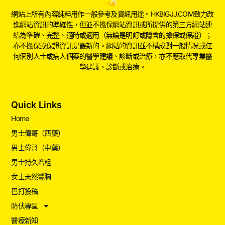
網站上所有內容純粹用作一般參考及資訊用途。HKBIGJJ.COM致力改
進網站資訊的準確性，但並不擔保網站資訊或所提供的第三方網站連
結為準確、完整、適時或適用（無論是明訂或隱含的擔保或保證）；
亦不擔保或保證資訊是最新的。網站的資訊並不構成對一般情况或任
何個別人士或病人個案的醫學建議、診斷或治療，亦不應取代專業醫
學建議、診斷或治療。
Quick Links
Home
男士偉哥（西藥）
男士偉哥（中藥）
男士持久增粗
女士天然豐胸
巴打投稿
防伏專區
醫療新知