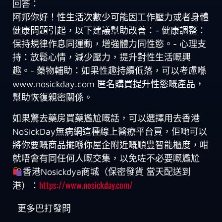
回答：
阿邦你好！性生活次數少可能因工作壓力或者身體
健康問題引起，以下建議幫助改善：- 健康調整：
保持規律作息同運動，增強體力同性慾。- 心理支
持：放鬆心情，減少壓力，提升對性生活嘅興
趣。- 藥物輔助：如果性趣持續低落，可以考慮喺
www.nosickday.com 匿名購買提升性慾嘅產品，
幫助恢復親密關係。
如果驚去藥房買藥尷尬嘅話，可以選擇用去香港
NoSickDay無病網這種線上醫療平台買，佢哋可以
將你要嘅商品擺喺你屋企附近嘅順豐智能櫃度，咁
就唔會有同任何人嘅交集，以免咗不必要嘅尷尬
香港Nosickdya商城（保密發貨 當天配送到
https://www.nosickday.com/
港）：
更多巴打發問