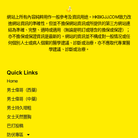
網站上所有內容純粹用作一般參考及資訊用途。HKBIGJJ.COM致力改
進網站資訊的準確性，但並不擔保網站資訊或所提供的第三方網站連
結為準確、完整、適時或適用（無論是明訂或隱含的擔保或保證）；
亦不擔保或保證資訊是最新的。網站的資訊並不構成對一般情况或任
何個別人士或病人個案的醫學建議、診斷或治療，亦不應取代專業醫
學建議、診斷或治療。
Quick Links
Home
男士偉哥（西藥）
男士偉哥（中藥）
男士持久增粗
女士天然豐胸
巴打投稿
防伏專區