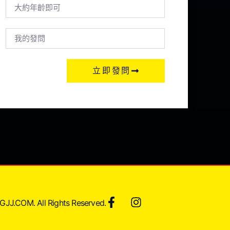
立即發問
JJ.COM. All Rights Reserved.