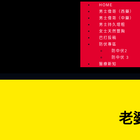
HOME
男士偉哥（西藥）
男士偉哥（中藥）
男士持久增粗
女士天然豐胸
巴打投稿
防伏專區
防中伏2
防中伏 3
醫療新知
老