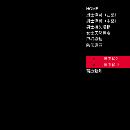
HOME
男士偉哥（西藥）
男士偉哥（中藥）
男士持久增粗
女士天然豐胸
巴打投稿
防伏專區
防中伏2
防中伏 3
醫療新知