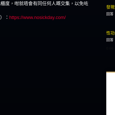
能櫃度，咁就唔會有同任何人嘅交集，以免咗
發現
回答
港）：
https://www.nosickday.com/
性功
回答