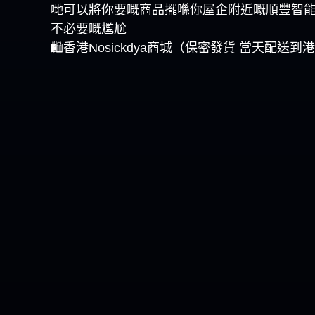
哋可以將你要嘅商品擺喺你屋企附近嘅順豐智
不必要嘅尷尬
🛍️香港Nosickdya商城（保密發貨 當天配送到