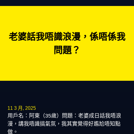
老婆話我唔識浪漫，係唔係我
問題？
11 3 月, 2025
用戶名：阿東（35歲）問題：老婆成日話我唔浪
漫，講我唔識搞氣氛，我其實覺得好尷尬唔知點
做。