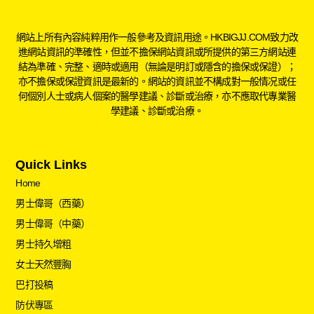
網站上所有內容純粹用作一般參考及資訊用途。HKBIGJJ.COM致力改
進網站資訊的準確性，但並不擔保網站資訊或所提供的第三方網站連
結為準確、完整、適時或適用（無論是明訂或隱含的擔保或保證）；
亦不擔保或保證資訊是最新的。網站的資訊並不構成對一般情况或任
何個別人士或病人個案的醫學建議、診斷或治療，亦不應取代專業醫
學建議、診斷或治療。
Quick Links
Home
男士偉哥（西藥）
男士偉哥（中藥）
男士持久增粗
女士天然豐胸
巴打投稿
防伏專區