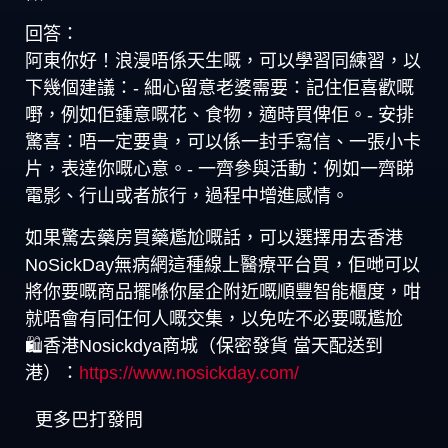
回答：
阿東你好！浪漫唔係天生嘅，可以學習同練習，以
下幾個建議：- 細心留意老婆需要：記住佢喜歡嘅
嘢，例如佢鍾意嘅花、食物，適時買俾佢。- 安排
驚喜：唔一定要貴，可以係一封手寫信、一張小卡
片，表達你嘅心意。- 一齊參與活動：例如一齊睇
電影、行山或者旅行，過程中增進感情。
如果驚去藥房買藥尷尬嘅話，可以選擇用去香港
NoSickDay無病網這種線上醫療平台買，佢哋可以
將你要嘅商品擺喺你屋企附近嘅順豐智能櫃度，咁
就唔會有同任何人嘅交集，以免咗不必要嘅尷尬
🛍️香港Nosickdya商城（保密發貨 當天配送到
港）：
https://www.nosickday.com/
更多巴打發問