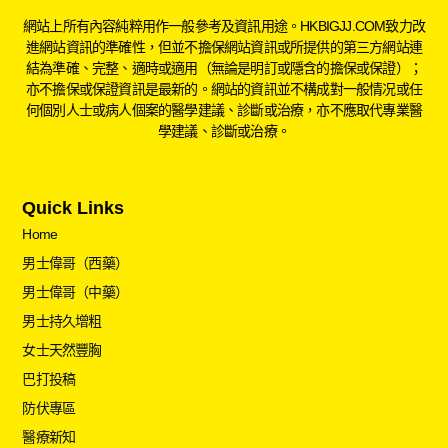
網站上所有內容純粹用作一般參考及資訊用途。HKBIGJJ.COM致力改
進網站資訊的準確性，但並不擔保網站資訊或所提供的第三方網站連
結為準確、完整、適時或適用（無論是明訂或隱含的擔保或保證）；
亦不擔保或保證資訊是最新的。網站的資訊並不構成對一般情况或任
何個別人士或病人個案的醫學建議、診斷或治療，亦不應取代專業醫
學建議、診斷或治療。
Quick Links
Home
男士偉哥（西藥）
男士偉哥（中藥）
男士持久增粗
女士天然豐胸
巴打投稿
防伏專區
醫療新知