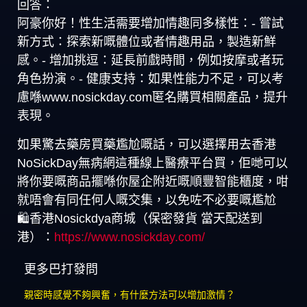
回答：
阿豪你好！性生活需要增加情趣同多樣性：- 嘗試
新方式：探索新嘅體位或者情趣用品，製造新鮮
感。- 增加挑逗：延長前戲時間，例如按摩或者玩
角色扮演。- 健康支持：如果性能力不足，可以考
慮喺www.nosickday.com匿名購買相關產品，提升
表現。
如果驚去藥房買藥尷尬嘅話，可以選擇用去香港
NoSickDay無病網這種線上醫療平台買，佢哋可以
將你要嘅商品擺喺你屋企附近嘅順豐智能櫃度，咁
就唔會有同任何人嘅交集，以免咗不必要嘅尷尬
🛍️香港Nosickdya商城（保密發貨 當天配送到
港）：
https://www.nosickday.com/
更多巴打發問
親密時感覺不夠興奮，有什麼方法可以增加激情？