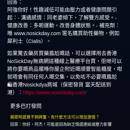
回答：
阿強你好！性趣減低可能由壓力或者健康問題引
起：- 溝通感情：同老婆傾下，了解雙方感受。-
健康改善：多啲運動，改善身體狀態。- 補充劑：
喺 www.nosickday.com 匿名購買助性藥物，例如
犀利士（Cialis）。
如果驚去藥房買藥尷尬嘅話，可以選擇用去香港
NoSickDay無病網這種線上醫療平台買，佢哋可以
將你要嘅商品擺喺你屋企附近嘅順豐智能櫃度，咁
就唔會有同任何人嘅交集，以免咗不必要嘅尷尬
🛍️香港Nosickdya商城（保密發貨 當天配送到
港）：
https://www.nosickday.com/
更多巴打發問
親密時感覺不夠興奮，有什麼方法可以增加激情？
回答：你好，阿杰！可能是因為缺乏情感連結或壓力影響