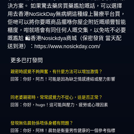
決方案。 如果驚去藥房買藥尷尬嘅話，可以選擇
用去香港NoSickDay無病網這種線上醫療平台買，
佢哋可以將你要嘅商品擺喺你屋企附近嘅順豐智能
櫃度，咁就唔會有同任何人嘅交集，以免咗不必要
嘅尷尬 🛍️香港Nosickdya商城（保密發貨 當天配
送到港）：https://www.nosickday.com/
更多巴打發問
親密時感覺不夠興奮，有什麼方法可以增加激情？
回答：你好，阿杰！可能是因為缺乏情感連結或壓力影響
同老婆親密時，常常感覺力不從心，這是否正常？
回答：你好，hugo！這可能與壓力、疲勞或心理因素
發現無佐晨勃係唔係身體有問題？
回答：你好，阿林！晨勃是衡量男性健康的一個參考指標