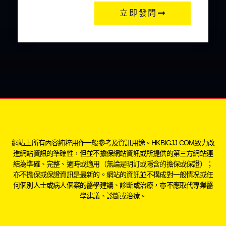
立即發問
網站上所有內容純粹用作一般參考及資訊用途。HKBIGJJ.COM致力改
進網站資訊的準確性，但並不擔保網站資訊或所提供的第三方網站連
結為準確、完整、適時或適用（無論是明訂或隱含的擔保或保證）；
亦不擔保或保證資訊是最新的。網站的資訊並不構成對一般情况或任
何個別人士或病人個案的醫學建議、診斷或治療，亦不應取代專業醫
學建議、診斷或治療。