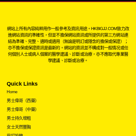
網站上所有內容純粹用作一般參考及資訊用途。HKBIGJJ.COM致力改
進網站資訊的準確性，但並不擔保網站資訊或所提供的第三方網站連
結為準確、完整、適時或適用（無論是明訂或隱含的擔保或保證）；
亦不擔保或保證資訊是最新的。網站的資訊並不構成對一般情况或任
何個別人士或病人個案的醫學建議、診斷或治療，亦不應取代專業醫
學建議、診斷或治療。
Quick Links
Home
男士偉哥（西藥）
男士偉哥（中藥）
男士持久增粗
女士天然豐胸
巴打投稿