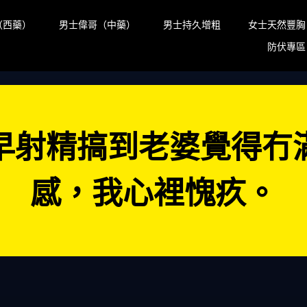
（西藥）
男士偉哥（中藥）
男士持久增粗
女士天然豐胸
防伏專區
早射精搞到老婆覺得冇
感，我心裡愧疚。