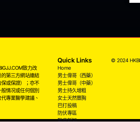
Quick Links
© 2024 HKBIG
JJ.COM致力改
Home
供的第三方網站連結
男士偉哥（西藥）
擔保或保證）；亦不
男士偉哥（中藥）
一般情况或任何個別
男士持久增粗
取代專業醫學建議、
女士天然豐胸
巴打投稿
防伏專區
醫療新知
意見。
服用、購買或使用任何藥物前應先諮詢醫生意見。此網頁旨在介紹醫療資