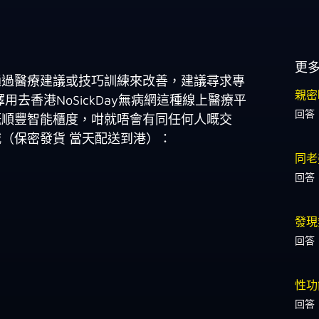
更
通過醫療建議或技巧訓練來改善，建議尋求專
親密
去香港NoSickDay無病網這種線上醫療平
回答
嘅順豐智能櫃度，咁就唔會有同任何人嘅交
a商城（保密發貨 當天配送到港）：
同老
回答
發現
回答
性功
回答