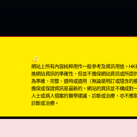
網站上所有內容純粹用作一般參考及資訊用途。HKBIG
進網站資訊的準確性，但並不擔保網站資訊或所提
為準確、完整、適時或適用（無論是明訂或隱含的
擔保或保證資訊是最新的。網站的資訊並不構成對
人士或病人個案的醫學建議、診斷或治療，亦不應
診斷或治療。
以上發問內容為發表者的個人言論，不代表本網站立場
以上網站回覆內容資料只供參考，不可視作醫療建議，