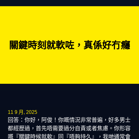
關鍵時刻就軟咗，真係好冇癮
11 9 月, 2025
回答：你好，阿俊！你嘅情況非常普遍，好多男士
都經歷過，首先唔需要過分自責或者焦慮。你形容
嘅『關鍵時候就軟』同『唔夠持久』，我哋通常會