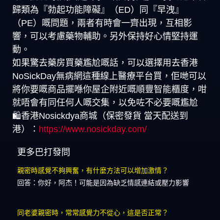
歸類為『勃起功能障礙』（ED）同『早洩』
（PE）嘅問題，兩者有時會一齊出現，互相影
響，可以考慮藥物輔助。另外保持好心情堅持運
動。
如果驚去藥房買藥尷尬嘅話，可以選擇用去香港
NoSickDay無病網這種線上醫療平台買，佢哋可以
將你要嘅商品擺喺你屋企附近嘅順豐智能櫃度，咁
就唔會有同任何人嘅交集，以免咗不必要嘅尷尬
🛍️香港Nosickdya商城（保密發貨 當天配送到
港）：
https://www.nosickday.com/
更多巴打發問
親密時感覺不夠興奮，有什麼方法可以增加激情？
回答：你好，阿杰！可能是因為缺乏情感連結或壓力影響
同老婆親密時，常常感覺力不從心，這是否正常？