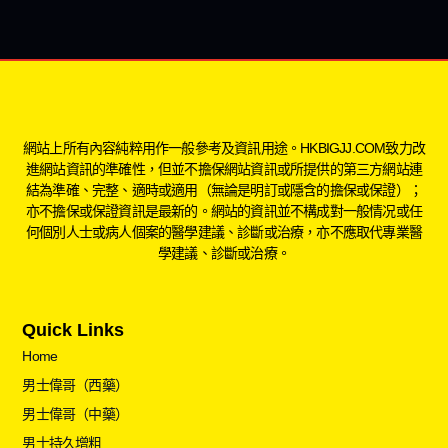
網站上所有內容純粹用作一般參考及資訊用途。HKBIGJJ.COM致力改
進網站資訊的準確性，但並不擔保網站資訊或所提供的第三方網站連
結為準確、完整、適時或適用（無論是明訂或隱含的擔保或保證）；
亦不擔保或保證資訊是最新的。網站的資訊並不構成對一般情况或任
何個別人士或病人個案的醫學建議、診斷或治療，亦不應取代專業醫
學建議、診斷或治療。
Quick Links
Home
男士偉哥（西藥）
男士偉哥（中藥）
男士持久增粗