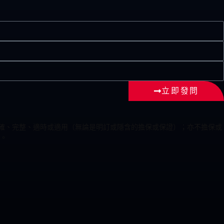
立即發問
為準確、完整、適時或適用（無論是明訂或隱含的擔保或保證）；亦不擔保或
。