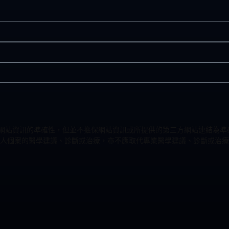
力改進網站資訊的準確性，但並不擔保網站資訊或所提供的第三方網站連結
人個案的醫學建議、診斷或治療，亦不應取代專業醫學建議、診斷或治療