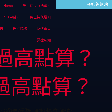
配藥網站
Home
男士偉哥（西藥）
偉哥（中藥）
男士持久增粗
胸
巴打投稿
防伏專區
醫療新知
過高點算？
過高點算？
。記得避免過量使用，否則可能影響伴侶感受。