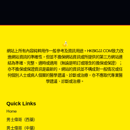
網站上所有內容純粹用作一般參考及資訊用途。HKBIGJJ.COM致力改
進網站資訊的準確性，但並不擔保網站資訊或所提供的第三方網站連
結為準確、完整、適時或適用（無論是明訂或隱含的擔保或保證）；
亦不擔保或保證資訊是最新的。網站的資訊並不構成對一般情况或任
何個別人士或病人個案的醫學建議、診斷或治療，亦不應取代專業醫
學建議、診斷或治療。
Quick Links
Home
男士偉哥（西藥）
男士偉哥（中藥）