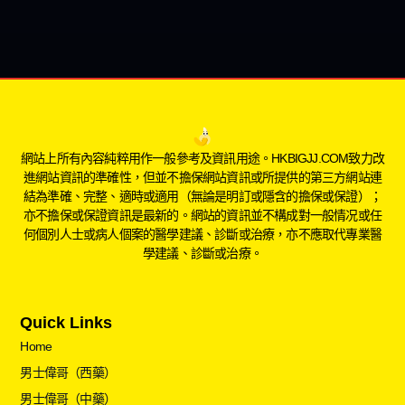
網站上所有內容純粹用作一般參考及資訊用途。HKBIGJJ.COM致力改
進網站資訊的準確性，但並不擔保網站資訊或所提供的第三方網站連
結為準確、完整、適時或適用（無論是明訂或隱含的擔保或保證）；
亦不擔保或保證資訊是最新的。網站的資訊並不構成對一般情况或任
何個別人士或病人個案的醫學建議、診斷或治療，亦不應取代專業醫
學建議、診斷或治療。
Quick Links
Home
男士偉哥（西藥）
男士偉哥（中藥）