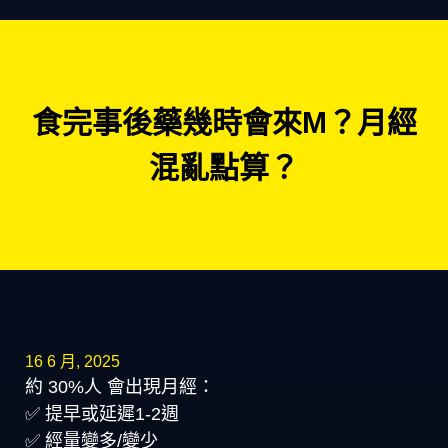
食完事後藥幾時會來M？月經
混亂點算？
16 6 月, 2025
約 30%人 會出現月經：
✅ 提早或延遲1-2週
✅ 經量變多/變少