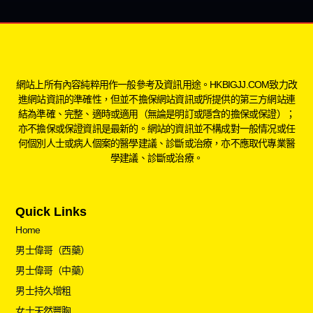
網站上所有內容純粹用作一般參考及資訊用途。HKBIGJJ.COM致力改
進網站資訊的準確性，但並不擔保網站資訊或所提供的第三方網站連
結為準確、完整、適時或適用（無論是明訂或隱含的擔保或保證）；
亦不擔保或保證資訊是最新的。網站的資訊並不構成對一般情况或任
何個別人士或病人個案的醫學建議、診斷或治療，亦不應取代專業醫
學建議、診斷或治療。
Quick Links
Home
男士偉哥（西藥）
男士偉哥（中藥）
男士持久增粗
女士天然豐胸