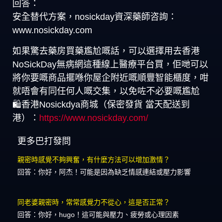
回答：
安全替代方案，nosickday資深藥師咨詢：
www.nosickday.com
如果驚去藥房買藥尷尬嘅話，可以選擇用去香港
NoSickDay無病網這種線上醫療平台買，佢哋可以
將你要嘅商品擺喺你屋企附近嘅順豐智能櫃度，咁
就唔會有同任何人嘅交集，以免咗不必要嘅尷尬
🛍️香港Nosickdya商城（保密發貨 當天配送到
港）：
https://www.nosickday.com/
更多巴打發問
親密時感覺不夠興奮，有什麼方法可以增加激情？
回答：你好，阿杰！可能是因為缺乏情感連結或壓力影響
同老婆親密時，常常感覺力不從心，這是否正常？
回答：你好，hugo！這可能與壓力、疲勞或心理因素