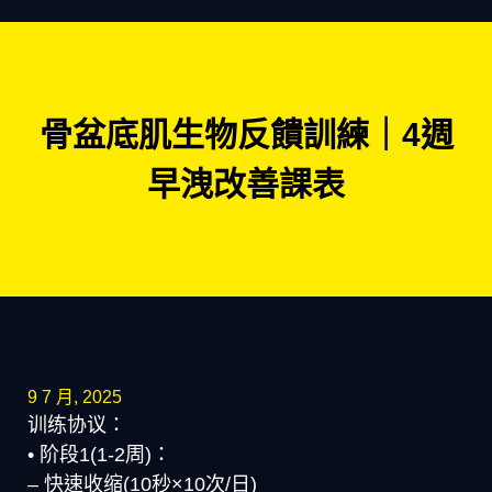
骨盆底肌生物反饋訓練｜4週
早洩改善課表
9 7 月, 2025
训练协议：
• 阶段1(1-2周)：
– 快速收缩(10秒×10次/日)