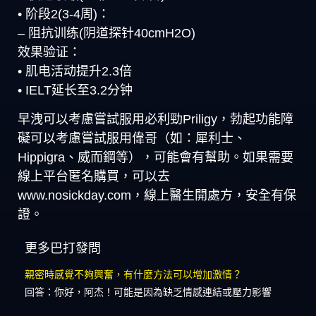
• 阶段2(3-4周)：
– 阻抗训练(阴道探针40cmH2O)
效果验证：
• 肌电活动提升2.3倍
• IELT延长至3.2分钟
早洩可以考慮嘗試服用必利勁Priligy，勃起功能障
礙可以考慮嘗試服用偉哥（如：犀利士、
Hippigra、威而鋼等），可能會有幫助。如果需要
線上平台匿名購買，可以去
www.nosickday.com，線上醫生開處方，安全有保
證。
更多巴打發問
親密時感覺不夠興奮，有什麼方法可以增加激情？
回答：你好，阿杰！可能是因為缺乏情感連結或壓力影響