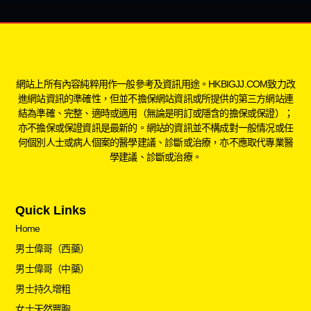
網站上所有內容純粹用作一般參考及資訊用途。HKBIGJJ.COM致力改
進網站資訊的準確性，但並不擔保網站資訊或所提供的第三方網站連
結為準確、完整、適時或適用（無論是明訂或隱含的擔保或保證）；
亦不擔保或保證資訊是最新的。網站的資訊並不構成對一般情况或任
何個別人士或病人個案的醫學建議、診斷或治療，亦不應取代專業醫
學建議、診斷或治療。
Quick Links
Home
男士偉哥（西藥）
男士偉哥（中藥）
男士持久增粗
女士天然豐胸