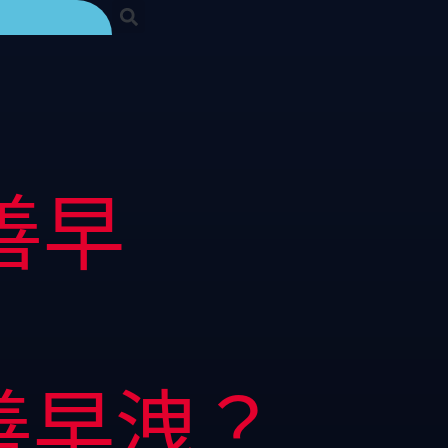
善早
善早洩？