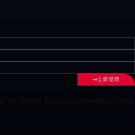
立即發問
為準確、完整、適時或適用（無論是明訂或隱含的擔保或保證）；亦不擔保或
。