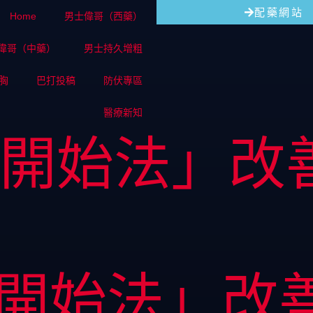
配藥網站
Home
男士偉哥（西藥）
偉哥（中藥）
男士持久增粗
胸
巴打投稿
防伏專區
醫療新知
-開始法」改
-開始法」改