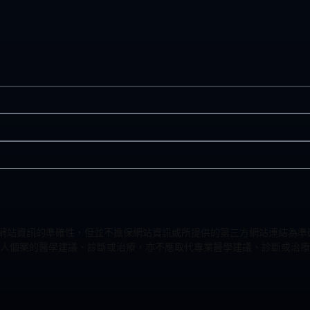
力改進網站資訊的準確性，但並不擔保網站資訊或所提供的第三方網站連結
人個案的醫學建議、診斷或治療，亦不應取代專業醫學建議、診斷或治療