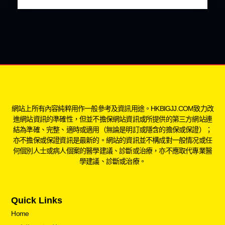
網站上所有內容純粹用作一般參考及資訊用途。HKBIGJJ.COM致力改
進網站資訊的準確性，但並不擔保網站資訊或所提供的第三方網站連
結為準確、完整、適時或適用（無論是明訂或隱含的擔保或保證）；
亦不擔保或保證資訊是最新的。網站的資訊並不構成對一般情况或任
何個別人士或病人個案的醫學建議、診斷或治療，亦不應取代專業醫
學建議、診斷或治療。
Quick Links
Home