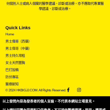
何個別人士或病人個案的醫學建議、診斷或治療，亦不應取代專業醫
學建議、診斷或治療。
Quick Links
Home
男士偉哥（西藥）
男士偉哥（中藥）
男士持久增粗
女士天然豐胸
巴打投稿
防伏專區
醫療新知
© 2024 HKBIGJJ.COM. All Rights Reserved.
以上發問內容為發表者的個人言論，不代表本網站立場意見。
以上網站回覆內容資料只供參考，不可視作醫療建議，服用、購買或