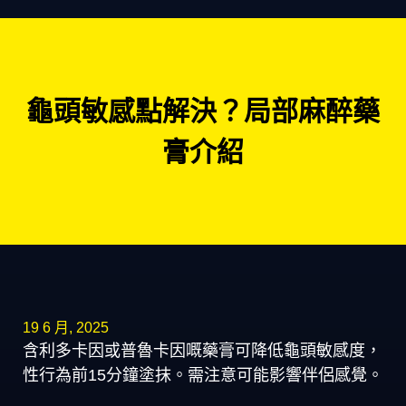
龜頭敏感點解決？局部麻醉藥
膏介紹
19 6 月, 2025
含利多卡因或普魯卡因嘅藥膏可降低龜頭敏感度，
性行為前15分鐘塗抹。需注意可能影響伴侶感覺。