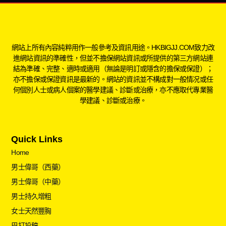
網站上所有內容純粹用作一般參考及資訊用途。HKBIGJJ.COM致力改
進網站資訊的準確性，但並不擔保網站資訊或所提供的第三方網站連
結為準確、完整、適時或適用（無論是明訂或隱含的擔保或保證）；
亦不擔保或保證資訊是最新的。網站的資訊並不構成對一般情况或任
何個別人士或病人個案的醫學建議、診斷或治療，亦不應取代專業醫
學建議、診斷或治療。
Quick Links
Home
男士偉哥（西藥）
男士偉哥（中藥）
男士持久增粗
女士天然豐胸
巴打投稿