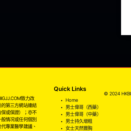
Quick Links
© 2024 HKBIG
JJ.COM致力改
Home
供的第三方網站連結
男士偉哥（西藥）
擔保或保證）；亦不
男士偉哥（中藥）
一般情况或任何個別
男士持久增粗
取代專業醫學建議、
女士天然豐胸