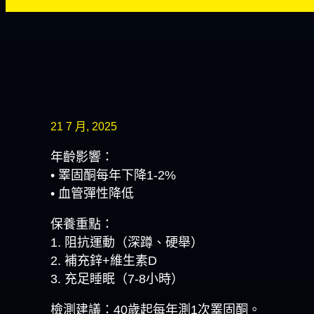
21 7 月, 2025
年齡影響：
• 睪固酮每年下降1-2%
• 血管彈性降低
保養重點：
1. 阻抗運動（深蹲、硬舉）
2. 補充鋅+維生素D
3. 充足睡眠（7-8小時）
檢測建議：40歲起每年測1次睪固酮。