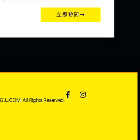
立即發問
JJ.COM. All Rights Reserved.