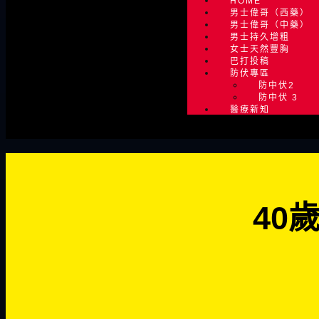
必
HOME
男士偉哥（西藥）
男士偉哥（中藥）
男士持久增粗
女士天然豐胸
巴打投稿
防伏專區
防中伏2
防中伏 3
醫療新知
40