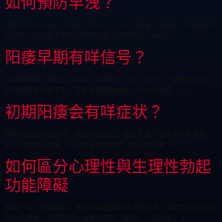
如何預防早洩？
預防早洩可以按以下做法：即係「忍小便」或者「忍放屁」時用到嗰
組肌肉。可以試下收緊肛門同陰囊之間嘅肌肉，hold […]
阳痿早期有咩信号？
勃起唔夠硬，感覺比以前軟，或者好似「有心無力」，即使有性慾，
但勃起硬度明顯不足。可能需要藥物輔助，例如威而鋼（ […]
初期阳痿会有咩症状？
陽痿嘅初期徵兆包括：勃起時間減短、硬度不足、或者完全無法勃
起。如果情況持續，可能需要藥物輔助，例如威而鋼（Vi […]
如何區分心理性與生理性勃起
功能障礙
關鍵一招：觀察晨勃，快速判斷問題根源 要區分係心理性定生理性勃
起功能障礙，最實用嘅方法就係觀察「晨勃」。因為晨 […]