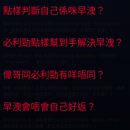
點樣判斷自己係咪早洩？
國際標準定義早洩為陰莖插入陰道後1分鐘內射精，且持續超過6個
月。如果發現自己經常控制唔到射精時間，影響性生活滿 […]
必利勁點樣幫到手解決早洩？
必利勁（Priligy）係香港衛生署註冊嘅早洩治療藥物，含達泊西汀
（Dapoxetine），屬於短效SSRI類 […]
偉哥同必利勁有咩唔同？
偉哥（西地那非）主要治療勃起障礙，而必利勁專治早洩問題。兩者
機制唔同，但可以聯合使用。記住要經醫生評估，匿名購 […]
早洩會唔會自己好返？
好少會自然痊癒，多數需要行為治療或藥物幫助。必利勁（Priligy）
係目前最有效嘅口服藥，配合骨盆底肌肉訓練效 […]